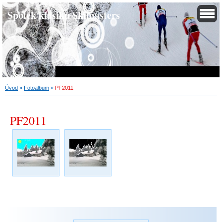
Spolek klasiků Skimasters
Úvod
»
Fotoalbum
»
PF2011
PF2011