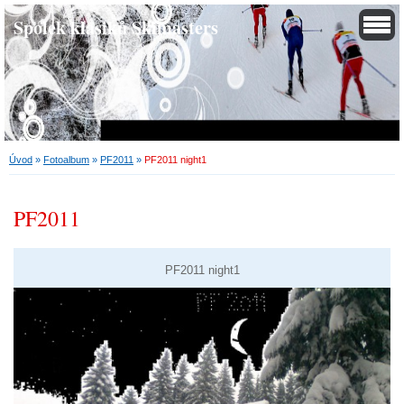
Spolek klasiků Skimasters
Úvod
»
Fotoalbum
»
PF2011
»
PF2011 night1
PF2011
PF2011 night1