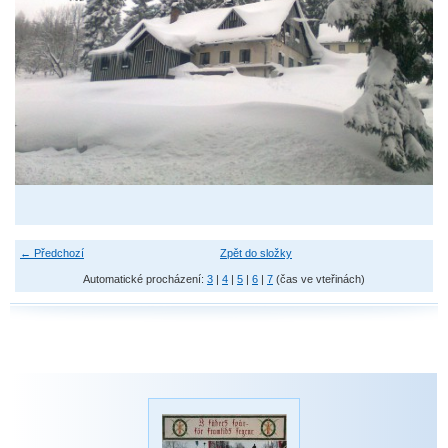
← Předchozí
Zpět do složky
Automatické procházení:
3
|
4
|
5
|
6
|
7
(čas ve vteřinách)