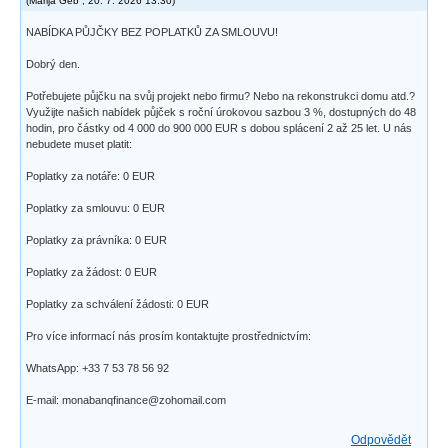
(
Marija Geb
,
20. 7. 2026
13:30
)
NABÍDKA PŮJČKY BEZ POPLATKŮ ZA SMLOUVU!
Dobrý den.
Potřebujete půjčku na svůj projekt nebo firmu? Nebo na rekonstrukci domu atd.?
Využijte našich nabídek půjček s roční úrokovou sazbou 3 %, dostupných do 48
hodin, pro částky od 4 000 do 900 000 EUR s dobou splácení 2 až 25 let. U nás
nebudete muset platit:
Poplatky za notáře: 0 EUR
Poplatky za smlouvu: 0 EUR
Poplatky za právníka: 0 EUR
Poplatky za žádost: 0 EUR
Poplatky za schválení žádosti: 0 EUR
Pro více informací nás prosím kontaktujte prostřednictvím:
WhatsApp: +33 7 53 78 56 92
E-mail: monabanqfinance@zohomail.com
Odpovědět