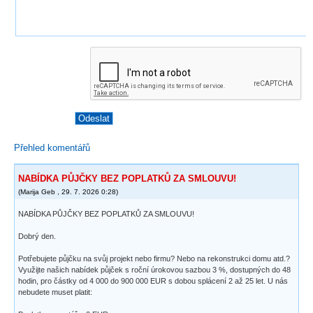
Portrét
Přehled komentářů
NABÍDKA PŮJČKY BEZ POPLATKŮ ZA SMLOUVU!
(
Marija Geb
,
29. 7. 2026
0:28
)
NABÍDKA PŮJČKY BEZ POPLATKŮ ZA SMLOUVU!
Dobrý den.
Potřebujete půjčku na svůj projekt nebo firmu? Nebo na rekonstrukci domu atd.?
Využijte našich nabídek půjček s roční úrokovou sazbou 3 %, dostupných do 48
hodin, pro částky od 4 000 do 900 000 EUR s dobou splácení 2 až 25 let. U nás
nebudete muset platit: