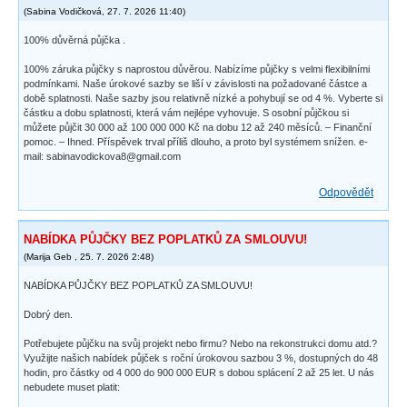
(
Sabina Vodičková
,
27. 7. 2026
11:40
)
100% důvěrná půjčka .
100% záruka půjčky s naprostou důvěrou. Nabízíme půjčky s velmi flexibilními
podmínkami. Naše úrokové sazby se liší v závislosti na požadované částce a
době splatnosti. Naše sazby jsou relativně nízké a pohybují se od 4 %. Vyberte si
částku a dobu splatnosti, která vám nejlépe vyhovuje. S osobní půjčkou si
můžete půjčit 30 000 až 100 000 000 Kč na dobu 12 až 240 měsíců. – Finanční
pomoc. – Ihned. Příspěvek trval příliš dlouho, a proto byl systémem snížen. e-
mail: sabinavodickova8@gmail.com
Odpovědět
NABÍDKA PŮJČKY BEZ POPLATKŮ ZA SMLOUVU!
(
Marija Geb
,
25. 7. 2026
2:48
)
NABÍDKA PŮJČKY BEZ POPLATKŮ ZA SMLOUVU!
Dobrý den.
Potřebujete půjčku na svůj projekt nebo firmu? Nebo na rekonstrukci domu atd.?
Využijte našich nabídek půjček s roční úrokovou sazbou 3 %, dostupných do 48
hodin, pro částky od 4 000 do 900 000 EUR s dobou splácení 2 až 25 let. U nás
nebudete muset platit: