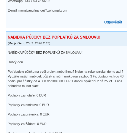
WhatsApp: +33 7 53 78 56 92
E-mail: monabanqfinance@zohomail.com
Odpovědět
NABÍDKA PŮJČKY BEZ POPLATKŮ ZA SMLOUVU!
(
Marija Geb
,
25. 7. 2026
2:43
)
NABÍDKA PŮJČKY BEZ POPLATKŮ ZA SMLOUVU!
Dobrý den.
Potřebujete půjčku na svůj projekt nebo firmu? Nebo na rekonstrukci domu atd.?
Využijte našich nabídek půjček s roční úrokovou sazbou 3 %, dostupných do 48
hodin, pro částky od 4 000 do 900 000 EUR s dobou splácení 2 až 25 let. U nás
nebudete muset platit:
Poplatky za notáře: 0 EUR
Poplatky za smlouvu: 0 EUR
Poplatky za právníka: 0 EUR
Poplatky za žádost: 0 EUR