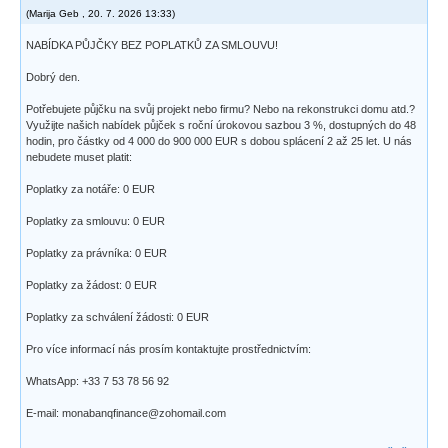
(
Marija Geb
,
20. 7. 2026
13:33
)
NABÍDKA PŮJČKY BEZ POPLATKŮ ZA SMLOUVU!
Dobrý den.
Potřebujete půjčku na svůj projekt nebo firmu? Nebo na rekonstrukci domu atd.?
Využijte našich nabídek půjček s roční úrokovou sazbou 3 %, dostupných do 48
hodin, pro částky od 4 000 do 900 000 EUR s dobou splácení 2 až 25 let. U nás
nebudete muset platit:
Poplatky za notáře: 0 EUR
Poplatky za smlouvu: 0 EUR
Poplatky za právníka: 0 EUR
Poplatky za žádost: 0 EUR
Poplatky za schválení žádosti: 0 EUR
Pro více informací nás prosím kontaktujte prostřednictvím:
WhatsApp: +33 7 53 78 56 92
E-mail: monabanqfinance@zohomail.com