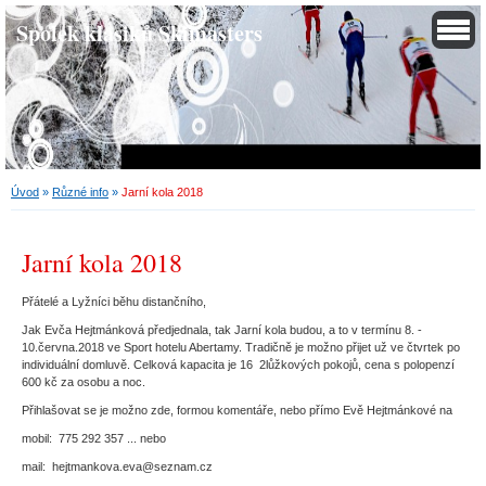
Spolek klasiků Skimasters
Úvod
»
Různé info
»
Jarní kola 2018
Jarní kola 2018
Přátelé a Lyžníci běhu distančního,
Jak Evča Hejtmánková předjednala, tak Jarní kola budou, a to v termínu 8. -
10.června.2018 ve Sport hotelu Abertamy. Tradičně je možno přijet už ve čtvrtek po
individuální domluvě. Celková kapacita je 16 2lůžkových pokojů, cena s polopenzí
600 kč za osobu a noc.
Přihlašovat se je možno zde, formou komentáře, nebo přímo Evě Hejtmánkové na
mobil: 775 292 357 ... nebo
mail: hejtmankova.eva@seznam.cz