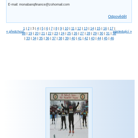
E-mail: monabanqfinance@zohomail.com
Odpovědět
1
|
2
|
3
|
4
|
5
|
6
|
7
|
8
|
9
|
10
|
11
|
12
|
13
|
14
|
15
|
16
|
17
|
« předchozí
následující »
18
|
19
|
20
|
21
|
22
|
23
|
24
|
25
|
26
|
27
|
28
|
29
|
30
|
31
|
32
|
33
|
34
|
35
|
36
|
37
|
38
|
39
|
40
|
41
|
42
|
43
|
44
|
45
|
46