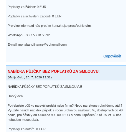
Poplatky za žádost: 0 EUR
Poplatky za schválení žádosti: 0 EUR
Pro více informací nás prosím kontaktujte prostřednictvím:
WhatsApp: +33 7 53 78 56 92
E-mail: monabanqfinance@zohomail.com
Odpovědět
NABÍDKA PŮJČKY BEZ POPLATKŮ ZA SMLOUVU!
(
Marija Geb
,
20. 7. 2026
13:31
)
NABÍDKA PŮJČKY BEZ POPLATKŮ ZA SMLOUVU!
Dobrý den.
Potřebujete půjčku na svůj projekt nebo firmu? Nebo na rekonstrukci domu atd.?
Využijte našich nabídek půjček s roční úrokovou sazbou 3 %, dostupných do 48
hodin, pro částky od 4 000 do 900 000 EUR s dobou splácení 2 až 25 let. U nás
nebudete muset platit:
Poplatky za notáře: 0 EUR