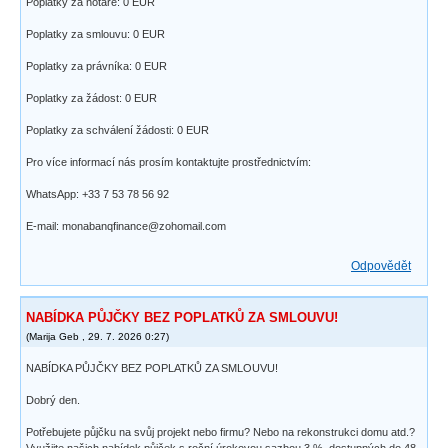
Poplatky za notáře: 0 EUR
Poplatky za smlouvu: 0 EUR
Poplatky za právníka: 0 EUR
Poplatky za žádost: 0 EUR
Poplatky za schválení žádosti: 0 EUR
Pro více informací nás prosím kontaktujte prostřednictvím:
WhatsApp: +33 7 53 78 56 92
E-mail: monabanqfinance@zohomail.com
Odpovědět
NABÍDKA PŮJČKY BEZ POPLATKŮ ZA SMLOUVU!
(
Marija Geb
,
29. 7. 2026
0:27
)
NABÍDKA PŮJČKY BEZ POPLATKŮ ZA SMLOUVU!
Dobrý den.
Potřebujete půjčku na svůj projekt nebo firmu? Nebo na rekonstrukci domu atd.?