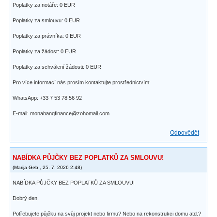
Poplatky za notáře: 0 EUR
Poplatky za smlouvu: 0 EUR
Poplatky za právníka: 0 EUR
Poplatky za žádost: 0 EUR
Poplatky za schválení žádosti: 0 EUR
Pro více informací nás prosím kontaktujte prostřednictvím:
WhatsApp: +33 7 53 78 56 92
E-mail: monabanqfinance@zohomail.com
Odpovědět
NABÍDKA PŮJČKY BEZ POPLATKŮ ZA SMLOUVU!
(
Marija Geb
,
25. 7. 2026
2:48
)
NABÍDKA PŮJČKY BEZ POPLATKŮ ZA SMLOUVU!
Dobrý den.
Potřebujete půjčku na svůj projekt nebo firmu? Nebo na rekonstrukci domu atd.?