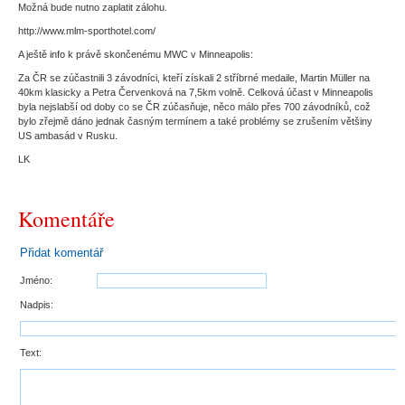
Možná bude nutno zaplatit zálohu.
http://www.mlm-sporthotel.com/
A ještě info k právě skončenému MWC v Minneapolis:
Za ČR se zúčastnili 3 závodníci, kteří získali 2 stříbrné medaile, Martin Müller na
40km klasicky a Petra Červenková na 7,5km volně. Celková účast v Minneapolis
byla nejslabší od doby co se ČR zúčasňuje, něco málo přes 700 závodníků, což
bylo zřejmě dáno jednak časným termínem a také problémy se zrušením většiny
US ambasád v Rusku.
LK
Komentáře
Přidat komentář
Jméno:
Nadpis:
Text: