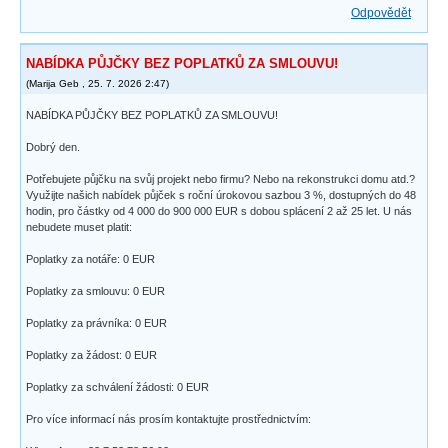
Odpovědět
NABÍDKA PŮJČKY BEZ POPLATKŮ ZA SMLOUVU!
(
Marija Geb
,
25. 7. 2026
2:47
)
NABÍDKA PŮJČKY BEZ POPLATKŮ ZA SMLOUVU!
Dobrý den.
Potřebujete půjčku na svůj projekt nebo firmu? Nebo na rekonstrukci domu atd.?
Využijte našich nabídek půjček s roční úrokovou sazbou 3 %, dostupných do 48
hodin, pro částky od 4 000 do 900 000 EUR s dobou splácení 2 až 25 let. U nás
nebudete muset platit:
Poplatky za notáře: 0 EUR
Poplatky za smlouvu: 0 EUR
Poplatky za právníka: 0 EUR
Poplatky za žádost: 0 EUR
Poplatky za schválení žádosti: 0 EUR
Pro více informací nás prosím kontaktujte prostřednictvím: