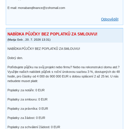
E-mail: monabanqfinance@zohomail.com
Odpovědět
NABÍDKA PŮJČKY BEZ POPLATKŮ ZA SMLOUVU!
(
Marija Geb
,
20. 7. 2026
13:31
)
NABÍDKA PŮJČKY BEZ POPLATKŮ ZA SMLOUVU!
Dobrý den.
Potřebujete půjčku na svůj projekt nebo firmu? Nebo na rekonstrukci domu atd.?
Využijte našich nabídek půjček s roční úrokovou sazbou 3 %, dostupných do 48
hodin, pro částky od 4 000 do 900 000 EUR s dobou splácení 2 až 25 let. U nás
nebudete muset platit:
Poplatky za notáře: 0 EUR
Poplatky za smlouvu: 0 EUR
Poplatky za právníka: 0 EUR
Poplatky za žádost: 0 EUR
Poplatky za schválení žádosti: 0 EUR