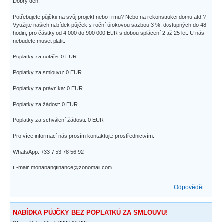
Dobrý den.
Potřebujete půjčku na svůj projekt nebo firmu? Nebo na rekonstrukci domu atd.?
Využijte našich nabídek půjček s roční úrokovou sazbou 3 %, dostupných do 48
hodin, pro částky od 4 000 do 900 000 EUR s dobou splácení 2 až 25 let. U nás
nebudete muset platit:
Poplatky za notáře: 0 EUR
Poplatky za smlouvu: 0 EUR
Poplatky za právníka: 0 EUR
Poplatky za žádost: 0 EUR
Poplatky za schválení žádosti: 0 EUR
Pro více informací nás prosím kontaktujte prostřednictvím:
WhatsApp: +33 7 53 78 56 92
E-mail: monabanqfinance@zohomail.com
Odpovědět
NABÍDKA PŮJČKY BEZ POPLATKŮ ZA SMLOUVU!