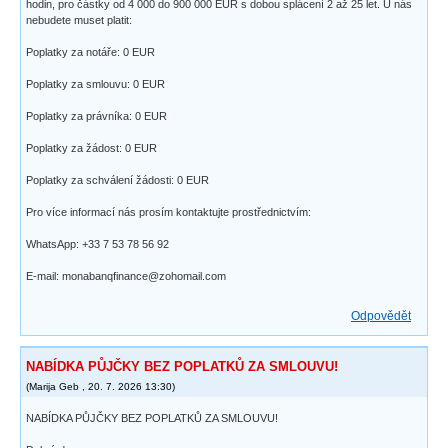
hodin, pro částky od 4 000 do 900 000 EUR s dobou splácení 2 až 25 let. U nás
nebudete muset platit:
Poplatky za notáře: 0 EUR
Poplatky za smlouvu: 0 EUR
Poplatky za právníka: 0 EUR
Poplatky za žádost: 0 EUR
Poplatky za schválení žádosti: 0 EUR
Pro více informací nás prosím kontaktujte prostřednictvím:
WhatsApp: +33 7 53 78 56 92
E-mail: monabanqfinance@zohomail.com
Odpovědět
NABÍDKA PŮJČKY BEZ POPLATKŮ ZA SMLOUVU!
(
Marija Geb
,
20. 7. 2026
13:30
)
NABÍDKA PŮJČKY BEZ POPLATKŮ ZA SMLOUVU!