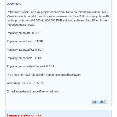
Dobrý den.
Potřebujete půjčku na svůj projekt nebo firmu? Nebo na rekonstrukci domu atd.?
Využijte našich nabídek půjček s roční úrokovou sazbou 3 %, dostupných do 48
hodin, pro částky od 4 000 do 900 000 EUR s dobou splácení 2 až 25 let. U nás
nebudete muset platit:
Poplatky za notáře: 0 EUR
Poplatky za smlouvu: 0 EUR
Poplatky za právníka: 0 EUR
Poplatky za žádost: 0 EUR
Poplatky za schválení žádosti: 0 EUR
Pro více informací nás prosím kontaktujte prostřednictvím:
WhatsApp: +33 7 53 78 56 92
E-mail: monabanqfinance@zohomail.com
Odpovědět
Finance a ekonomika