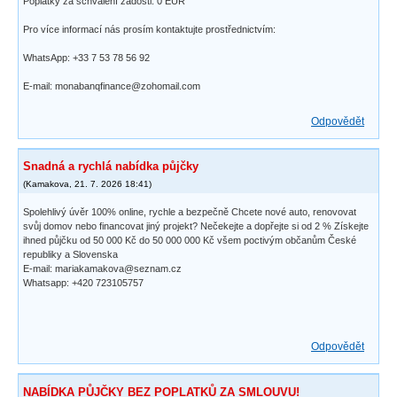
Poplatky za schválení žádosti: 0 EUR
Pro více informací nás prosím kontaktujte prostřednictvím:
WhatsApp: +33 7 53 78 56 92
E-mail: monabanqfinance@zohomail.com
Odpovědět
Snadná a rychlá nabídka půjčky
(
Kamakova
,
21. 7. 2026
18:41
)
Spolehlivý úvěr 100% online, rychle a bezpečně Chcete nové auto, renovovat
svůj domov nebo financovat jiný projekt? Nečekejte a dopřejte si od 2 % Získejte
ihned půjčku od 50 000 Kč do 50 000 000 Kč všem poctivým občanům České
republiky a Slovenska
E-mail: mariakamakova@seznam.cz
Whatsapp: +420 723105757
Odpovědět
NABÍDKA PŮJČKY BEZ POPLATKŮ ZA SMLOUVU!