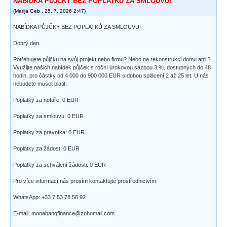
NABÍDKA PŮJČKY BEZ POPLATKŮ ZA SMLOUVU!
(
Marija Geb
,
25. 7. 2026
2:47
)
NABÍDKA PŮJČKY BEZ POPLATKŮ ZA SMLOUVU!
Dobrý den.
Potřebujete půjčku na svůj projekt nebo firmu? Nebo na rekonstrukci domu atd.?
Využijte našich nabídek půjček s roční úrokovou sazbou 3 %, dostupných do 48
hodin, pro částky od 4 000 do 900 000 EUR s dobou splácení 2 až 25 let. U nás
nebudete muset platit:
Poplatky za notáře: 0 EUR
Poplatky za smlouvu: 0 EUR
Poplatky za právníka: 0 EUR
Poplatky za žádost: 0 EUR
Poplatky za schválení žádosti: 0 EUR
Pro více informací nás prosím kontaktujte prostřednictvím:
WhatsApp: +33 7 53 78 56 92
E-mail: monabanqfinance@zohomail.com