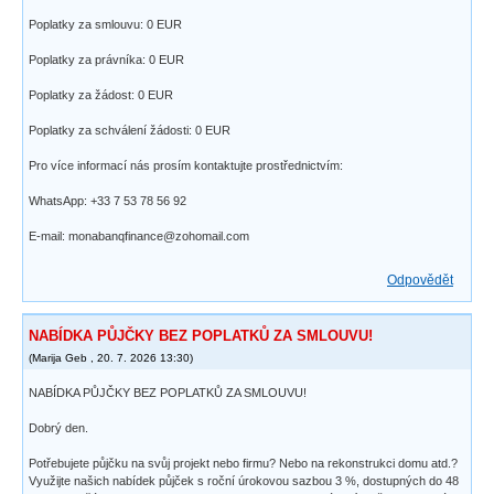
Poplatky za smlouvu: 0 EUR
Poplatky za právníka: 0 EUR
Poplatky za žádost: 0 EUR
Poplatky za schválení žádosti: 0 EUR
Pro více informací nás prosím kontaktujte prostřednictvím:
WhatsApp: +33 7 53 78 56 92
E-mail: monabanqfinance@zohomail.com
Odpovědět
NABÍDKA PŮJČKY BEZ POPLATKŮ ZA SMLOUVU!
(
Marija Geb
,
20. 7. 2026
13:30
)
NABÍDKA PŮJČKY BEZ POPLATKŮ ZA SMLOUVU!
Dobrý den.
Potřebujete půjčku na svůj projekt nebo firmu? Nebo na rekonstrukci domu atd.?
Využijte našich nabídek půjček s roční úrokovou sazbou 3 %, dostupných do 48