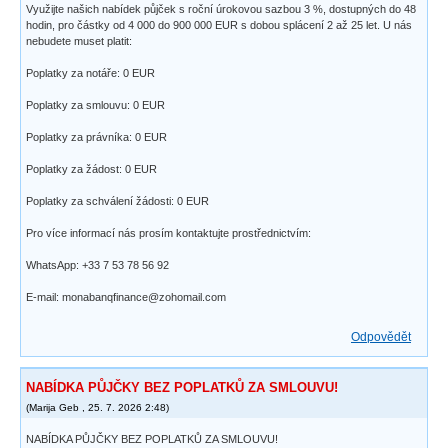
Využijte našich nabídek půjček s roční úrokovou sazbou 3 %, dostupných do 48
hodin, pro částky od 4 000 do 900 000 EUR s dobou splácení 2 až 25 let. U nás
nebudete muset platit:
Poplatky za notáře: 0 EUR
Poplatky za smlouvu: 0 EUR
Poplatky za právníka: 0 EUR
Poplatky za žádost: 0 EUR
Poplatky za schválení žádosti: 0 EUR
Pro více informací nás prosím kontaktujte prostřednictvím:
WhatsApp: +33 7 53 78 56 92
E-mail: monabanqfinance@zohomail.com
Odpovědět
NABÍDKA PŮJČKY BEZ POPLATKŮ ZA SMLOUVU!
(
Marija Geb
,
25. 7. 2026
2:48
)
NABÍDKA PŮJČKY BEZ POPLATKŮ ZA SMLOUVU!