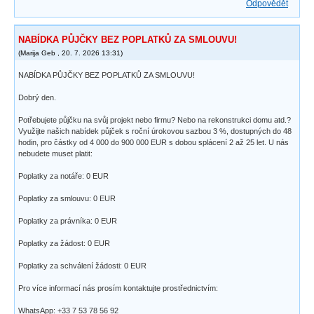
Odpovědět
NABÍDKA PŮJČKY BEZ POPLATKŮ ZA SMLOUVU!
(
Marija Geb
,
20. 7. 2026
13:31
)
NABÍDKA PŮJČKY BEZ POPLATKŮ ZA SMLOUVU!
Dobrý den.
Potřebujete půjčku na svůj projekt nebo firmu? Nebo na rekonstrukci domu atd.?
Využijte našich nabídek půjček s roční úrokovou sazbou 3 %, dostupných do 48
hodin, pro částky od 4 000 do 900 000 EUR s dobou splácení 2 až 25 let. U nás
nebudete muset platit:
Poplatky za notáře: 0 EUR
Poplatky za smlouvu: 0 EUR
Poplatky za právníka: 0 EUR
Poplatky za žádost: 0 EUR
Poplatky za schválení žádosti: 0 EUR
Pro více informací nás prosím kontaktujte prostřednictvím:
WhatsApp: +33 7 53 78 56 92