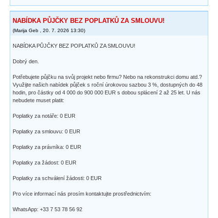
NABÍDKA PŮJČKY BEZ POPLATKŮ ZA SMLOUVU!
(
Marija Geb
,
20. 7. 2026
13:30
)
NABÍDKA PŮJČKY BEZ POPLATKŮ ZA SMLOUVU!
Dobrý den.
Potřebujete půjčku na svůj projekt nebo firmu? Nebo na rekonstrukci domu atd.?
Využijte našich nabídek půjček s roční úrokovou sazbou 3 %, dostupných do 48
hodin, pro částky od 4 000 do 900 000 EUR s dobou splácení 2 až 25 let. U nás
nebudete muset platit:
Poplatky za notáře: 0 EUR
Poplatky za smlouvu: 0 EUR
Poplatky za právníka: 0 EUR
Poplatky za žádost: 0 EUR
Poplatky za schválení žádosti: 0 EUR
Pro více informací nás prosím kontaktujte prostřednictvím:
WhatsApp: +33 7 53 78 56 92