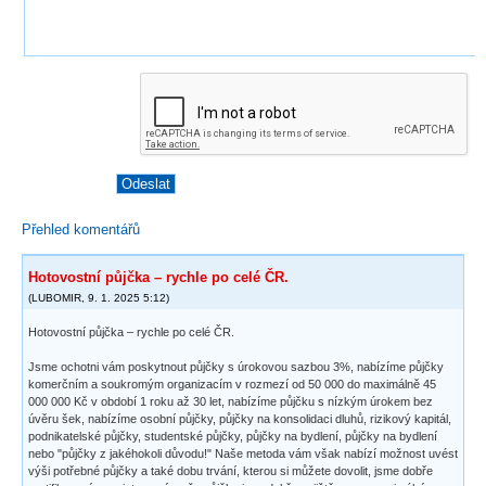
Přehled komentářů
Hotovostní půjčka – rychle po celé ČR.
(
LUBOMIR
,
9. 1. 2025
5:12
)
Hotovostní půjčka – rychle po celé ČR.
Jsme ochotni vám poskytnout půjčky s úrokovou sazbou 3%, nabízíme půjčky
komerčním a soukromým organizacím v rozmezí od 50 000 do maximálně 45
000 000 Kč v období 1 roku až 30 let, nabízíme půjčku s nízkým úrokem bez
úvěru šek, nabízíme osobní půjčky, půjčky na konsolidaci dluhů, rizikový kapitál,
podnikatelské půjčky, studentské půjčky, půjčky na bydlení, půjčky na bydlení
nebo "půjčky z jakéhokoli důvodu!" Naše metoda vám však nabízí možnost uvést
výši potřebné půjčky a také dobu trvání, kterou si můžete dovolit, jsme dobře