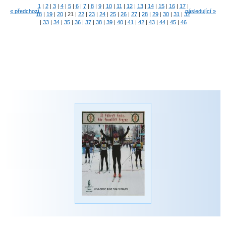
1
|
2
|
3
|
4
|
5
|
6
|
7
|
8
|
9
|
10
|
11
|
12
|
13
|
14
|
15
|
16
|
17
|
« předchozí
následující »
18
|
19
|
20
|
21
|
22
|
23
|
24
|
25
|
26
|
27
|
28
|
29
|
30
|
31
|
32
|
33
|
34
|
35
|
36
|
37
|
38
|
39
|
40
|
41
|
42
|
43
|
44
|
45
|
46