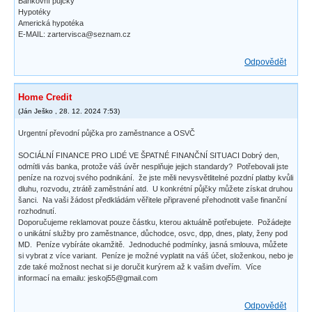
Bankovní půjčky
Hypotéky
Americká hypotéka
E-MAIL: zartervisca@seznam.cz
Odpovědět
Home Credit
(
Ján Ješko
,
28. 12. 2024
7:53
)
Urgentní převodní půjčka pro zaměstnance a OSVČ
SOCIÁLNÍ FINANCE PRO LIDÉ VE ŠPATNÉ FINANČNÍ SITUACI Dobrý den,
odmítli vás banka, protože váš úvěr nesplňuje jejich standardy? Potřebovali jste
peníze na rozvoj svého podnikání. že jste měli nevysvětlitelné pozdní platby kvůli
dluhu, rozvodu, ztrátě zaměstnání atd. U konkrétní půjčky můžete získat druhou
šanci. Na vaši žádost předkládám věřitele připravené přehodnotit vaše finanční
rozhodnutí.
Doporučujeme reklamovat pouze částku, kterou aktuálně potřebujete. Požádejte
o unikátní služby pro zaměstnance, důchodce, osvc, dpp, dnes, platy, ženy pod
MD. Peníze vybíráte okamžitě. Jednoduché podmínky, jasná smlouva, můžete
si vybrat z více variant. Peníze je možné vyplatit na váš účet, složenkou, nebo je
zde také možnost nechat si je doručit kurýrem až k vašim dveřím. Více
informací na emailu: jeskoj55@gmail.com
Odpovědět