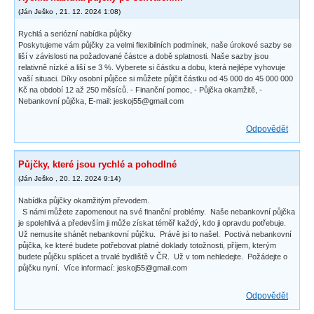
(
Ján Ješko
,
21. 12. 2024
1:08
)
Rychlá a seriózní nabídka půjčky
Poskytujeme vám půjčky za velmi flexibilních podmínek, naše úrokové sazby se
liší v závislosti na požadované částce a době splatnosti. Naše sazby jsou
relativně nízké a liší se 3 %. Vyberete si částku a dobu, která nejlépe vyhovuje
vaší situaci. Díky osobní půjčce si můžete půjčit částku od 45 000 do 45 000 000
Kč na období 12 až 250 měsíců. - Finanční pomoc, - Půjčka okamžitě, -
Nebankovní půjčka, E-mail: jeskoj55@gmail.com
Odpovědět
Půjčky, které jsou rychlé a pohodlné
(
Ján Ješko
,
20. 12. 2024
9:14
)
Nabídka půjčky okamžitým převodem.
S námi můžete zapomenout na své finanční problémy. Naše nebankovní půjčka
je spolehlivá a především ji může získat téměř každý, kdo ji opravdu potřebuje.
Už nemusíte shánět nebankovní půjčku. Právě jsi to našel. Poctivá nebankovní
půjčka, ke které budete potřebovat platné doklady totožnosti, příjem, kterým
budete půjčku splácet a trvalé bydliště v ČR. Už v tom nehledejte. Požádejte o
půjčku nyní. Více informací: jeskoj55@gmail.com
Odpovědět