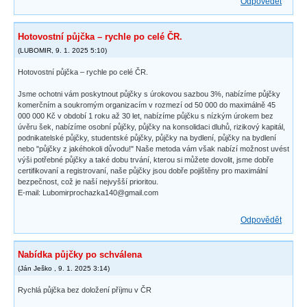
Odpovědět
Hotovostní půjčka – rychle po celé ČR.
(
LUBOMIR
,
9. 1. 2025
5:10
)
Hotovostní půjčka – rychle po celé ČR.
Jsme ochotni vám poskytnout půjčky s úrokovou sazbou 3%, nabízíme půjčky
komerčním a soukromým organizacím v rozmezí od 50 000 do maximálně 45
000 000 Kč v období 1 roku až 30 let, nabízíme půjčku s nízkým úrokem bez
úvěru šek, nabízíme osobní půjčky, půjčky na konsolidaci dluhů, rizikový kapitál,
podnikatelské půjčky, studentské půjčky, půjčky na bydlení, půjčky na bydlení
nebo "půjčky z jakéhokoli důvodu!" Naše metoda vám však nabízí možnost uvést
výši potřebné půjčky a také dobu trvání, kterou si můžete dovolit, jsme dobře
certifikovaní a registrovaní, naše půjčky jsou dobře pojištěny pro maximální
bezpečnost, což je naší nejvyšší prioritou.
E-mail: Lubomirprochazka140@gmail.com
Odpovědět
Nabídka půjčky po schválena
(
Ján Ješko
,
9. 1. 2025
3:14
)
Rychlá půjčka bez doložení příjmu v ČR