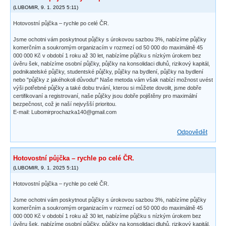
(
LUBOMIR
,
9. 1. 2025
5:11
)
Hotovostní půjčka – rychle po celé ČR.
Jsme ochotni vám poskytnout půjčky s úrokovou sazbou 3%, nabízíme půjčky
komerčním a soukromým organizacím v rozmezí od 50 000 do maximálně 45
000 000 Kč v období 1 roku až 30 let, nabízíme půjčku s nízkým úrokem bez
úvěru šek, nabízíme osobní půjčky, půjčky na konsolidaci dluhů, rizikový kapitál,
podnikatelské půjčky, studentské půjčky, půjčky na bydlení, půjčky na bydlení
nebo "půjčky z jakéhokoli důvodu!" Naše metoda vám však nabízí možnost uvést
výši potřebné půjčky a také dobu trvání, kterou si můžete dovolit, jsme dobře
certifikovaní a registrovaní, naše půjčky jsou dobře pojištěny pro maximální
bezpečnost, což je naší nejvyšší prioritou.
E-mail: Lubomirprochazka140@gmail.com
Odpovědět
Hotovostní půjčka – rychle po celé ČR.
(
LUBOMIR
,
9. 1. 2025
5:11
)
Hotovostní půjčka – rychle po celé ČR.
Jsme ochotni vám poskytnout půjčky s úrokovou sazbou 3%, nabízíme půjčky
komerčním a soukromým organizacím v rozmezí od 50 000 do maximálně 45
000 000 Kč v období 1 roku až 30 let, nabízíme půjčku s nízkým úrokem bez
úvěru šek, nabízíme osobní půjčky, půjčky na konsolidaci dluhů, rizikový kapitál,