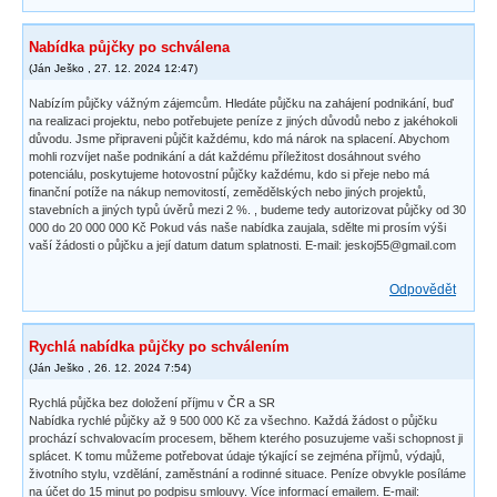
Nabídka půjčky po schválena
(
Ján Ješko
,
27. 12. 2024
12:47
)
Nabízím půjčky vážným zájemcům. Hledáte půjčku na zahájení podnikání, buď
na realizaci projektu, nebo potřebujete peníze z jiných důvodů nebo z jakéhokoli
důvodu. Jsme připraveni půjčit každému, kdo má nárok na splacení. Abychom
mohli rozvíjet naše podnikání a dát každému příležitost dosáhnout svého
potenciálu, poskytujeme hotovostní půjčky každému, kdo si přeje nebo má
finanční potíže na nákup nemovitostí, zemědělských nebo jiných projektů,
stavebních a jiných typů úvěrů mezi 2 %. , budeme tedy autorizovat půjčky od 30
000 do 20 000 000 Kč Pokud vás naše nabídka zaujala, sdělte mi prosím výši
vaší žádosti o půjčku a její datum datum splatnosti. E-mail: jeskoj55@gmail.com
Odpovědět
Rychlá nabídka půjčky po schválením
(
Ján Ješko
,
26. 12. 2024
7:54
)
Rychlá půjčka bez doložení příjmu v ČR a SR
Nabídka rychlé půjčky až 9 500 000 Kč za všechno. Každá žádost o půjčku
prochází schvalovacím procesem, během kterého posuzujeme vaši schopnost ji
splácet. K tomu můžeme potřebovat údaje týkající se zejména příjmů, výdajů,
životního stylu, vzdělání, zaměstnání a rodinné situace. Peníze obvykle posíláme
na účet do 15 minut po podpisu smlouvy. Více informací emailem. E-mail: