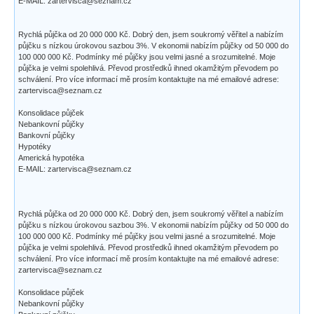
E-MAIL: zartervisca@seznam.cz
Rychlá půjčka od 20 000 000 Kč. Dobrý den, jsem soukromý věřitel a nabízím
půjčku s nízkou úrokovou sazbou 3%. V ekonomii nabízím půjčky od 50 000 do
100 000 000 Kč. Podmínky mé půjčky jsou velmi jasné a srozumitelné. Moje
půjčka je velmi spolehlivá. Převod prostředků ihned okamžitým převodem po
schválení. Pro více informací mě prosím kontaktujte na mé emailové adrese:
zartervisca@seznam.cz
Konsolidace půjček
Nebankovní půjčky
Bankovní půjčky
Hypotéky
Americká hypotéka
E-MAIL: zartervisca@seznam.cz
Rychlá půjčka od 20 000 000 Kč. Dobrý den, jsem soukromý věřitel a nabízím
půjčku s nízkou úrokovou sazbou 3%. V ekonomii nabízím půjčky od 50 000 do
100 000 000 Kč. Podmínky mé půjčky jsou velmi jasné a srozumitelné. Moje
půjčka je velmi spolehlivá. Převod prostředků ihned okamžitým převodem po
schválení. Pro více informací mě prosím kontaktujte na mé emailové adrese:
zartervisca@seznam.cz
Konsolidace půjček
Nebankovní půjčky