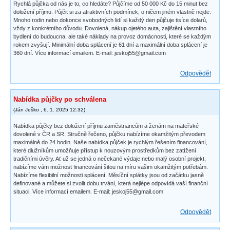
Rychlá půjčka od nás je to, co hledáte? Půjčíme od 50 000 Kč do 15 minut bez
doložení příjmu. Půjčit si za atraktivních podmínek, o ničem jiném vlastně nejde.
Mnoho rodin nebo dokonce svobodných lidí si každý den půjčuje tisíce dolarů,
vždy z konkrétního důvodu. Dovolená, nákup ojetého auta, zajištění vlastního
bydlení do budoucna, ale také náklady na provoz domácnosti, které se každým
rokem zvyšují. Minimální doba splácení je 61 dní a maximální doba splácení je
360 dní. Více informací emailem. E-mail: jeskoj55@gmail.com
Odpovědět
Nabídka půjčky po schválena
(
Ján Ješko
,
6. 1. 2025
12:32
)
Nabídka půjčky bez doložení příjmu zaměstnancům a ženám na mateřské
dovolené v ČR a SR. Stručně řečeno, půjčku nabízíme okamžitým převodem
maximálně do 24 hodin. Naše nabídka půjček je rychlým řešením financování,
které dlužníkům umožňuje přístup k nouzovým prostředkům bez zatížení
tradičními úvěry. Ať už se jedná o nečekané výdaje nebo malý osobní projekt,
nabízíme vám možnost financování šitou na míru vašim okamžitým potřebám.
Nabízíme flexibilní možnosti splácení. Měsíční splátky jsou od začátku jasně
definované a můžete si zvolit dobu trvání, která nejlépe odpovídá vaší finanční
situaci. Více informací emailem. E-mail: jeskoj55@gmail.com
Odpovědět