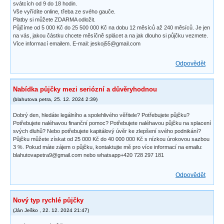
svátcích od 9 do 18 hodin.
Vše vyřídíte online, třeba ze svého gauče.
Platby si můžete ZDARMA odložit.
Půjčíme od 5 000 Kč do 25 500 000 Kč na dobu 12 měsíců až 240 měsíců. Je jen
na vás, jakou částku chcete měsíčně splácet a na jak dlouho si půjčku vezmete.
Více informací emailem. E-mail: jeskoj55@gmail.com
Odpovědět
Nabídka půjčky mezi seriózní a důvěryhodnou
(
blahutova petra
,
25. 12. 2024
2:39
)
Dobrý den, hledáte legálního a spolehlivého věřitele? Potřebujete půjčku?
Potřebujete naléhavou finanční pomoc? Potřebujete naléhavou půjčku na splacení
svých dluhů? Nebo potřebujete kapitálový úvěr ke zlepšení svého podnikání?
Půjčku můžete získat od 25 000 Kč do 40 000 000 Kč s nízkou úrokovou sazbou
3 %. Pokud máte zájem o půjčku, kontaktujte mě pro více informací na emailu:
blahutovapetra9@gmail.com nebo whatsapp+420 728 297 181
Odpovědět
Nový typ rychlé půjčky
(
Ján Ješko
,
22. 12. 2024
21:47
)