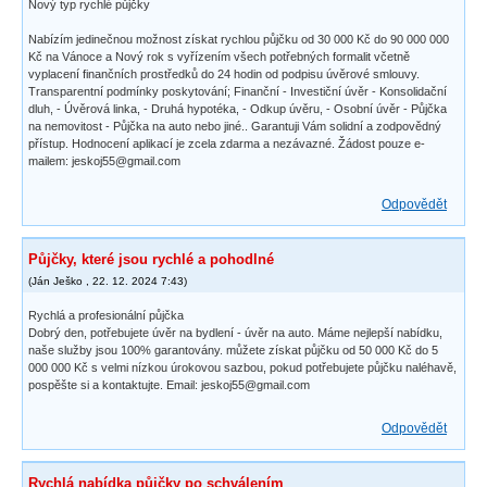
Nový typ rychlé půjčky
Nabízím jedinečnou možnost získat rychlou půjčku od 30 000 Kč do 90 000 000
Kč na Vánoce a Nový rok s vyřízením všech potřebných formalit včetně
vyplacení finančních prostředků do 24 hodin od podpisu úvěrové smlouvy.
Transparentní podmínky poskytování; Finanční - Investiční úvěr - Konsolidační
dluh, - Úvěrová linka, - Druhá hypotéka, - Odkup úvěru, - Osobní úvěr - Půjčka
na nemovitost - Půjčka na auto nebo jiné.. Garantuji Vám solidní a zodpovědný
přístup. Hodnocení aplikací je zcela zdarma a nezávazné. Žádost pouze e-
mailem: jeskoj55@gmail.com
Odpovědět
Půjčky, které jsou rychlé a pohodlné
(
Ján Ješko
,
22. 12. 2024
7:43
)
Rychlá a profesionální půjčka
Dobrý den, potřebujete úvěr na bydlení - úvěr na auto. Máme nejlepší nabídku,
naše služby jsou 100% garantovány. můžete získat půjčku od 50 000 Kč do 5
000 000 Kč s velmi nízkou úrokovou sazbou, pokud potřebujete půjčku naléhavě,
pospěšte si a kontaktujte. Email: jeskoj55@gmail.com
Odpovědět
Rychlá nabídka půjčky po schválením