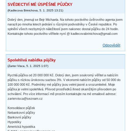
SVĚDECTVÍ MÉ ÚSPĚŠNÉ PŮJČKY
(
Kadlecova Brinichova
,
5. 1. 2025
13:21
)
Dobrý den, jmenuji se Bejr Michaela. Na tohoto poctivého úvěrového agenta jsem
narazil po mnoha letech jednání s různými podvodníky v České republice. Po
splnění všech nezbytných náležitostí jsem nakonec dostal půjčku do 24 hodin.
Kontaktujte tohoto poctivého věřitele nyní @ kadlecovabrinichova@gmail.com
Odpovědět
Spolehlivá nabídka půjčky
(
Zarter Visca
,
5. 1. 2025
1:07
)
Rychlá půjčka od 20 000 000 Kč. Dobrý den, jsem soukromý věřitel a nabízím
půjčku s nízkou úrokovou sazbou 3%. V ekonomii nabízím půjčky od 50 000 do
100 000 000 Kč. Podmínky mé půjčky jsou velmi jasné a srozumitelné. Moje
půjčka je velmi spolehlivá. Převod prostředků ihned okamžitým převodem po
schválení. Pro více informací mě prosím kontaktujte na mé emailové adrese:
zartervisca@seznam.cz
Konsolidace půjček
Nebankovní půjčky
Bankovní půjčky
Hypotéky
Americká hypotéka