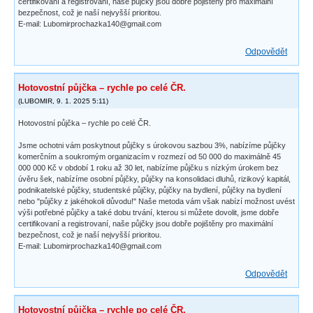
certifikovaní a registrovaní, naše půjčky jsou dobře pojištěny pro maximální
bezpečnost, což je naší nejvyšší prioritou.
E-mail: Lubomirprochazka140@gmail.com
Odpovědět
Hotovostní půjčka – rychle po celé ČR.
(
LUBOMIR
,
9. 1. 2025
5:11
)
Hotovostní půjčka – rychle po celé ČR.
Jsme ochotni vám poskytnout půjčky s úrokovou sazbou 3%, nabízíme půjčky
komerčním a soukromým organizacím v rozmezí od 50 000 do maximálně 45
000 000 Kč v období 1 roku až 30 let, nabízíme půjčku s nízkým úrokem bez
úvěru šek, nabízíme osobní půjčky, půjčky na konsolidaci dluhů, rizikový kapitál,
podnikatelské půjčky, studentské půjčky, půjčky na bydlení, půjčky na bydlení
nebo "půjčky z jakéhokoli důvodu!" Naše metoda vám však nabízí možnost uvést
výši potřebné půjčky a také dobu trvání, kterou si můžete dovolit, jsme dobře
certifikovaní a registrovaní, naše půjčky jsou dobře pojištěny pro maximální
bezpečnost, což je naší nejvyšší prioritou.
E-mail: Lubomirprochazka140@gmail.com
Odpovědět
Hotovostní půjčka – rychle po celé ČR.