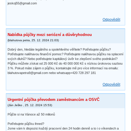
jeskoj55@gmail.com
Odpovědět
Nabídka půjčky mezi seriózní a důvěryhodnou
(
blahutova petra
,
25. 12. 2024
21:03
)
Dobrý den, hledáte legálního a spolehlivého věřitele? Potřebujete půjčku?
Potřebujete naléhavou finanční pomoc? Potřebujete naléhavou půjčku na splacení
svých dluhů? Nebo potřebujete kapitálový úvěr ke zlepšení svého podnikání?
Půjčku můžete získat od 25 000 Kč do 40 000 000 Kč s nízkou úrokovou sazbou
3 %. Pokud máte zájem o půjčku, kontaktujte mě pro více informací na emailu:
blahutovapetra9@gmail.com nebo whatsapp+420 728 297 181
Odpovědět
Urgentní půjčka převodem zaměstnancům a OSVČ
(
Ján Ješko
,
25. 12. 2024
15:53
)
Půjčte si na Vánoce až 50 milionů
Potřebujete půjčku ihned?
Jsme vám k dispozici každý pracovní den 24 hodin denně a to i o víkendech a