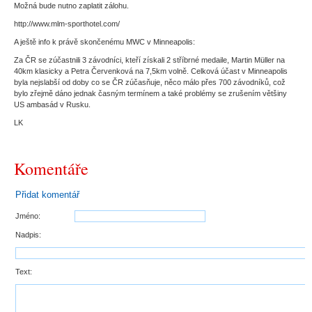
Možná bude nutno zaplatit zálohu.
http://www.mlm-sporthotel.com/
A ještě info k právě skončenému MWC v Minneapolis:
Za ČR se zúčastnili 3 závodníci, kteří získali 2 stříbrné medaile, Martin Müller na
40km klasicky a Petra Červenková na 7,5km volně. Celková účast v Minneapolis
byla nejslabší od doby co se ČR zúčasňuje, něco málo přes 700 závodníků, což
bylo zřejmě dáno jednak časným termínem a také problémy se zrušením většiny
US ambasád v Rusku.
LK
Komentáře
Přidat komentář
Jméno:
Nadpis:
Text: