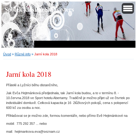
Spolek klasiků Skimasters
Úvod
»
Různé info
»
Jarní kola 2018
Jarní kola 2018
Přátelé a Lyžníci běhu distančního,
Jak Evča Hejtmánková předjednala, tak Jarní kola budou, a to v termínu 8. -
10.června.2018 ve Sport hotelu Abertamy. Tradičně je možno přijet už ve čtvrtek po
individuální domluvě. Celková kapacita je 16 2lůžkových pokojů, cena s polopenzí
600 kč za osobu a noc.
Přihlašovat se je možno zde, formou komentáře, nebo přímo Evě Hejtmánkové na
mobil: 775 292 357 ... nebo
mail: hejtmankova.eva@seznam.cz