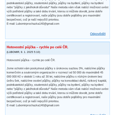
podnikatelské půjčky, studentské půjčky, půjčky na bydlení, půjčky na bydlení
nebo "půjčky z jakéhokoli důvodu!" Naše metoda vám však nabízí možnost uvést
výši potřebné půjčky a také dobu trvání, kterou si můžete dovolit, jsme dobře
certifikovaní a registrovaní, naše půjčky jsou dobře pojištěny pro maximální
bezpečnost, což je naší nejvyšší prioritou.
E-mail: Lubomirprochazka140@gmail.com
Odpovědět
Hotovostní půjčka – rychle po celé ČR.
(
LUBOMIR
,
9. 1. 2025
5:10
)
Hotovostní půjčka – rychle po celé ČR.
Jsme ochotni vám poskytnout půjčky s úrokovou sazbou 3%, nabízíme půjčky
komerčním a soukromým organizacím v rozmezí od 50 000 do maximálně 45
000 000 Kč v období 1 roku až 30 let, nabízíme půjčku s nízkým úrokem bez
úvěru šek, nabízíme osobní půjčky, půjčky na konsolidaci dluhů, rizikový kapitál,
podnikatelské půjčky, studentské půjčky, půjčky na bydlení, půjčky na bydlení
nebo "půjčky z jakéhokoli důvodu!" Naše metoda vám však nabízí možnost uvést
výši potřebné půjčky a také dobu trvání, kterou si můžete dovolit, jsme dobře
certifikovaní a registrovaní, naše půjčky jsou dobře pojištěny pro maximální
bezpečnost, což je naší nejvyšší prioritou.
E-mail: Lubomirprochazka140@gmail.com