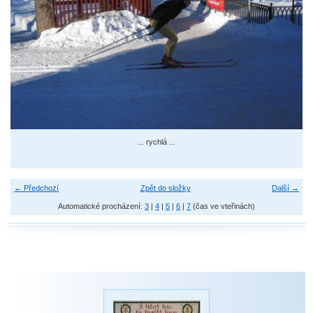
... rychlá ...
← Předchozí
Zpět do složky
Další →
Automatické procházení:
3
|
4
|
5
|
6
|
7
(čas ve vteřinách)