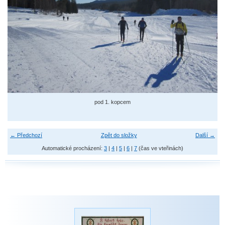
pod 1. kopcem
← Předchozí
Zpět do složky
Další →
Automatické procházení:
3
|
4
|
5
|
6
|
7
(čas ve vteřinách)