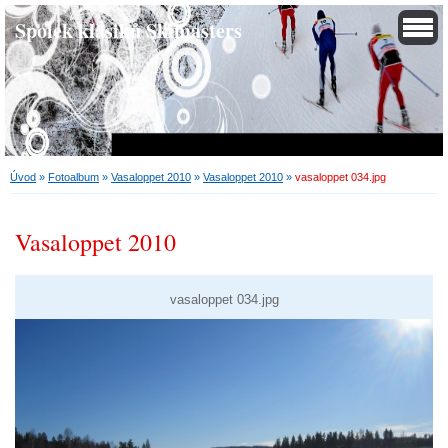
Spolek klasiků Skimasters
Úvod
»
Fotoalbum
»
Vasaloppet 2010
»
Vasaloppet 2010
»
vasaloppet 034.jpg
Vasaloppet 2010
vasaloppet 034.jpg