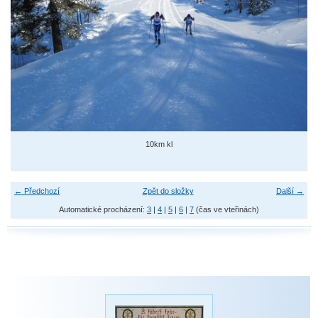
10km kl
← Předchozí
Zpět do složky
Další →
Automatické procházení:
3
|
4
|
5
|
6
|
7
(čas ve vteřinách)