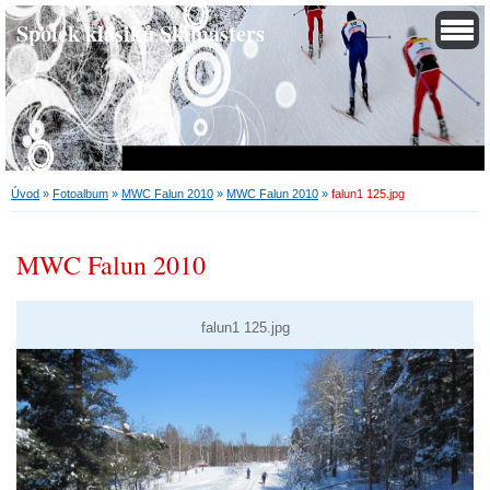
Spolek klasiků Skimasters
Úvod
»
Fotoalbum
»
MWC Falun 2010
»
MWC Falun 2010
»
falun1 125.jpg
MWC Falun 2010
falun1 125.jpg