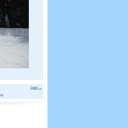
Další →
ch)