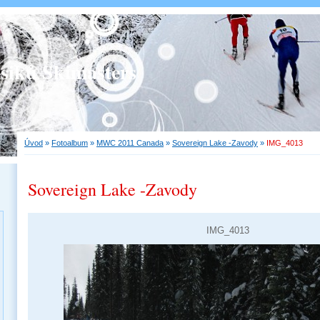
asiků Skimasters
Úvod
»
Fotoalbum
»
MWC 2011 Canada
»
Sovereign Lake -Zavody
»
IMG_4013
Sovereign Lake -Zavody
IMG_4013