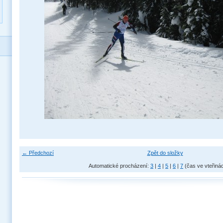
← Předchozí
Zpět do složky
Automatické procházení:
3
|
4
|
5
|
6
|
7
(čas ve vteřiná