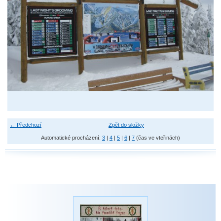
← Předchozí
Zpět do složky
Automatické procházení:
3
|
4
|
5
|
6
|
7
(čas ve vteřinách)