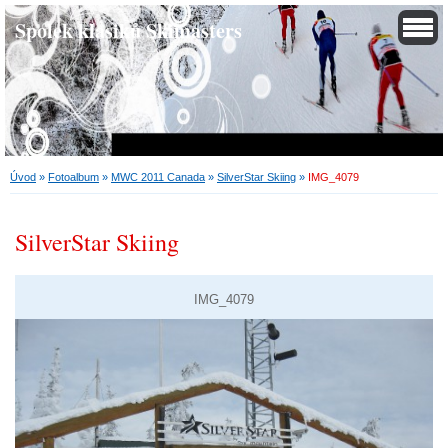
Spolek klasiků Skimasters
Úvod
»
Fotoalbum
»
MWC 2011 Canada
»
SilverStar Skiing
»
IMG_4079
SilverStar Skiing
IMG_4079