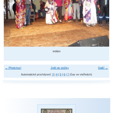
indiáni
← Předchozí
Zpět do složky
Další →
Automatické procházení:
3
|
4
|
5
|
6
|
7
(čas ve vteřinách)