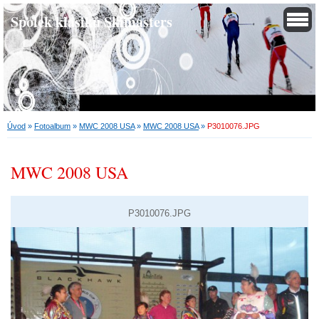
Spolek klasiků Skimasters
Úvod
»
Fotoalbum
»
MWC 2008 USA
»
MWC 2008 USA
»
P3010076.JPG
MWC 2008 USA
P3010076.JPG