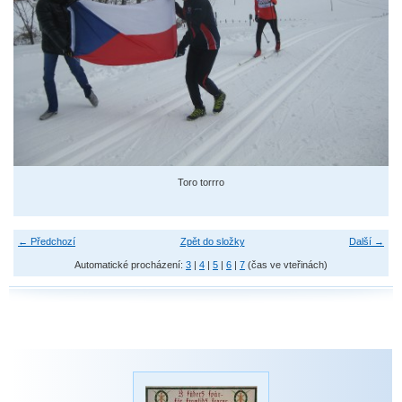
Toro torrro
← Předchozí
Zpět do složky
Další →
Automatické procházení:
3
|
4
|
5
|
6
|
7
(čas ve vteřinách)