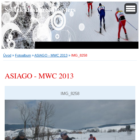
Spolek klasiků Skimasters
Úvod
»
Fotoalbum
»
ASIAGO - MWC 2013
»
IMG_8258
ASIAGO - MWC 2013
IMG_8258