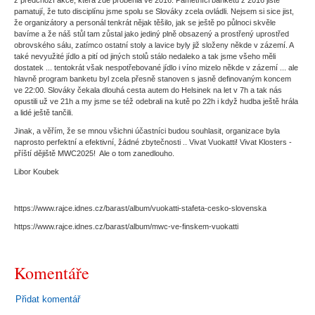
z předchozí akce, která zde proběhla ve 2016. Pamětníci banketu z 2016 jistě
pamatují, že tuto disciplínu jsme spolu se Slováky zcela ovládli. Nejsem si sice jist,
že organizátory a personál tenkrát nějak těšilo, jak se ještě po půlnoci skvěle
bavíme a že náš stůl tam zůstal jako jediný plně obsazený a prostřený uprostřed
obrovského sálu, zatímco ostatní stoly a lavice byly již složeny někde v zázemí. A
také nevyužité jídlo a pití od jiných stolů stálo nedaleko a tak jsme všeho měli
dostatek ... tentokrát však nespotřebované jídlo i víno mizelo někde v zázemí ... ale
hlavně program banketu byl zcela přesně stanoven s jasně definovaným koncem
ve 22:00. Slováky čekala dlouhá cesta autem do Helsinek na let v 7h a tak nás
opustili už ve 21h a my jsme se též odebrali na kutě po 22h i když hudba ještě hrála
a lidé ještě tančili.
Jinak, a věřím, že se mnou všichni účastníci budou souhlasit, organizace byla
naprosto perfektní a efektivní, žádné zbytečnosti .. Vivat Vuokatti! Vivat Klosters -
příští dějiště MWC2025! Ale o tom zanedlouho.
Libor Koubek
https://www.rajce.idnes.cz/barast/album/vuokatti-stafeta-cesko-slovenska
https://www.rajce.idnes.cz/barast/album/mwc-ve-finskem-vuokatti
Komentáře
Přidat komentář