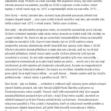
odpoledne skejt. Protože se však navrátily 30ti stupňové mrazy, byl start ranního
závodu posunut na poledne, později na 13:00 a nakonec zcela zrušen, neboť
teploty v místě startu byly na -23°C a nejchladnější místo na trati mělo -27°C ...
Den čtvrtý – druhý závodní den, na který byla původně posunuta střední trať
skejtem dopadl stejně ... sice zase svítilo krásně sluníčko celý den, ale nemělo sílu
ohřát vzduch nad -22°C v místě startu. Takže zase zrušeno ...
Den pátý – dle původního programu volno, se konečně uskutečnily první závody.
Ovšem vzhledem teplotám stále okolo minus dvaceti se krátké tratě 10k zkrátily na
„super krátkou“ 5k, která se ale po vynechání nestudenějšího místa na trati ještě
zkrátila na necelých 4,5k. A první start klasiky byl ve 13.00 zatímco starty
skejtového závodu následovaly téměř okamžitě bez úpravy tratí rolbou v 15:00.
Všichni závodníci dostali příležitost si objet oba tyto závody, aniž by na ně byli
původně přihlášeni, čehož mnozí také využili. Ovšem přemrzlý sníh byl tak
vysušený a vrzavý, že ani naše nejstudenější parafíny lyže moc nezrychlily ...
australani to komentovali, je to jako když jedem po písku ... nevím oni s tím asi mají
zkušenosti, já měl zejména při skejtovém závodě pocit, že jedu na magnetických
skluznicích po železných pilinách. Do kopce se mi vůbec nedařilo bruslit a brzy
jsme zjistil, že je lepší kopce běhat .. no spíš klusat ... Klaebo stylem aniž by mi lyže
podkluzovaly – tutový odraz z parafínu na až -30°C.
Den šestý – jely se štafety ... vzhledem k velikosti naší výpravy jsme nebyli schopni
vlastní štafetu postavit, tak nám Slováci půjčili Pavla Šiarnika a jeli jsme za
Československo mimo soutěž. Finové, kteří měli neskutečně silný tým naopak
dostali příležitost postavit A tým a B tým, i když B byl mimo soutěž, nicméně ve
většině kategorií se B tým Finska umístil druhý za A týmem. Konzultoval jsem
skluznost parafínů s Finy a také s Kanaďany, kteří se skluzností neměli problém a
dostal jsem nějaké doporučení, jež ještě Olda Kovařík konzultoval s Vláďou