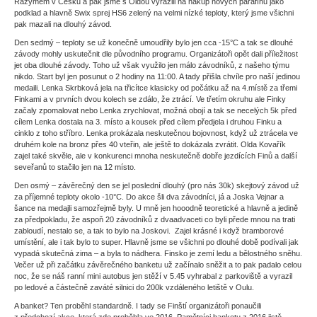
Razýmem v Česku a pak jsme s Oldou vyrazili na nákup nových parafínů jako
podklad a hlavně Swix sprej HS6 zelený na velmi nízké teploty, který jsme všichni
pak mazali na dlouhý závod.
Den sedmý – teploty se už konečně umoudřily bylo jen cca -15°C a tak se dlouhé
závody mohly uskutečnit dle původního programu. Organizátoři opět dali příležitost
jet oba dlouhé závody. Toho už však využilo jen málo závodníků, z našeho týmu
nikdo. Start byl jen posunut o 2 hodiny na 11:00. A tady přišla chvíle pro naší jedinou
medaili. Lenka Skrbková jela na třicítce klasicky od počátku až na 4.místě za třemi
Finkami a v prvních dvou kolech se zdálo, že ztrácí. Ve třetím okruhu ale Finky
začaly zpomalovat nebo Lenka zrychlovat, možná obojí a tak se necelých 5k před
cílem Lenka dostala na 3. místo a kousek před cílem předjela i druhou Finku a
cinklo z toho stříbro. Lenka prokázala neskutečnou bojovnost, když už ztrácela ve
druhém kole na bronz přes 40 vteřin, ale ještě to dokázala zvrátit. Olda Kovařík
zajel také skvěle, ale v konkurenci mnoha neskutečně dobře jezdících Finů a další
seveřanů to stačilo jen na 12 místo.
Den osmý – závěrečný den se jel poslední dlouhý (pro nás 30k) skejtový závod už
za příjemné teploty okolo -10°C. Do akce šli dva závodníci, já a Joska Vejnar a
šance na medajli samozřejmě byly. U mně jen hooodně teoretické a hlavně a jedině
za předpokladu, že aspoň 20 závodníků z dvaadvaceti co byli přede mnou na trati
zabloudí, nestalo se, a tak to bylo na Joskovi. Zajel krásné i když bramborové
umístění, ale i tak bylo to super. Hlavně jsme se všichni po dlouhé době podívali jak
vypadá skutečná zima – a byla to nádhera. Finsko je zemí ledu a bělostného sněhu.
Večer už při začátku závěrečného banketu už začínalo sněžit a to pak padalo celou
noc, že se náš ranní mini autobus jen stěží v 5.45 vyhrabal z parkoviště a vyrazil
po ledové a částečně zaváté silnici do 200k vzdáleného letiště v Oulu.
A banket? Ten proběhl standardně. I tady se Finští organizátoři ponaučili