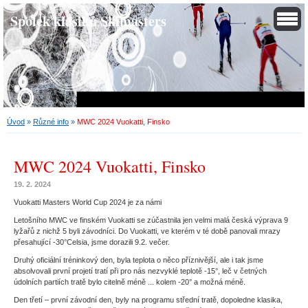
Spolek klasiků Skimasters
Úvod
»
Různé info
»
MWC 2024 Vuokatti, Finsko
MWC 2024 Vuokatti, Finsko
19. 2. 2024
Vuokatti Masters World Cup 2024 je za námi
Letošního MWC ve finském Vuokatti se zúčastnila jen velmi malá česká výprava 9
lyžařů z nichž 5 byli závodníci. Do Vuokatti, ve kterém v té době panovali mrazy
přesahující -30°Celsia, jsme dorazili 9.2. večer.
Druhý oficiální tréninkový den, byla teplota o něco příznivější, ale i tak jsme
absolvovali první projetí tratí při pro nás nezvyklé teplotě -15°, leč v četných
údolních partiích tratě bylo citelně méně ... kolem -20° a možná méně.
Den třetí – první závodní den, byly na programu střední tratě, dopoledne klasika,