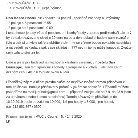
- 5 x dvoulůžák € 85
- 3 x dvoulůžák € 95 (lepší výhled)
Don Bosco Hostel
clk kapacita 24 postelí , společné záchody a umývárny
- 2 pokoje s 8 postelemi € 55
- 2 pokoje se 4 postelemi € 60
I tento hostel je tedy včetně popolenze !! Kuchyň tedy zaberou profi kuchaři, ale prý
by se dalo uvažovat o slevě o 10 euro na os a den, pokud si budete sami roznášet
jídlo a pak si umyjete talíře a uklidíte stoly ... ty se zřejmě budou pokaždé na snídani
a na večeři rozkládat a pak zase skládat ... ??? nevím jak to může fungovat. Zvažte
sami zda to stojí za to.
Dále je ještě prý bude jedna možnost s vlastním vařením, v
hostelu San
Giuseppe
, jsou tam společné záchody a koupelny a kuchyň ... ale tady zatím
neznám cenu. Ale asi to bude okolo 40 eur.
Předběžný zájem o účast prosím hlašte co nejdříve ideálně formou příspěvku k
tomuto článku. Budu je přidělovat v pořadí, v jakém se nahlásíte. Případně můžete
psát přímo na mail ljkoubek@gmail.com ... případně volejte, ale od 7.9. do 23.9 jsem
za oceánem a nebudu moc na telefonu) Termín závazných přihlášek je do
10.10.2019 spolu se zálohou 10.000,- Kč pro hotely a 6.000,- pro hostely
č.ú. 212 881 567 / 0600
Připomínám termín MWC v Cogne: 5. - 14.3.2020
LK