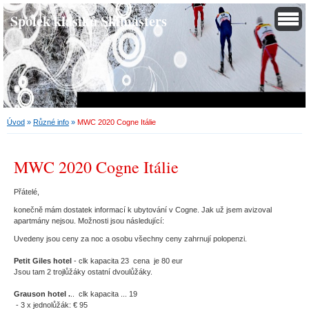
Spolek klasiků Skimasters
Úvod
»
Různé info
»
MWC 2020 Cogne Itálie
MWC 2020 Cogne Itálie
Přátelé,
konečně mám dostatek informací k ubytování v Cogne. Jak už jsem avizoval
apartmány nejsou. Možnosti jsou následující:
Uvedeny jsou ceny za noc a osobu všechny ceny zahrnují polopenzi.
Petit Giles hotel
- clk kapacita 23 cena je 80 eur
Jsou tam 2 trojlůžáky ostatní dvoulůžáky.
Grauson hotel .
.. clk kapacita ... 19
- 3 x jednolůžák: € 95