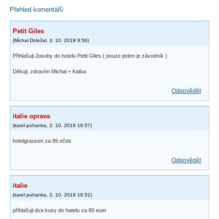
Přehled komentářů
Petit Giles
(
Michal Doležal
,
3. 10. 2019
9:56
)
Přihlašuji 2osoby do hotelu Petit Giles ( pouze jeden je závodník )
Děkuji, zdravím Michal + Katka
Odpovědět
italie oprava
(
karel pohanka
,
2. 10. 2019
16:57
)
hotelgrausen za 85 eček
Odpovědět
italie
(
karel pohanka
,
2. 10. 2019
16:52
)
přihlašuji dva kusy do hatelu za 80 euer