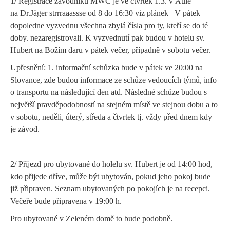
1/ Registrace závodníků MWC je ve čtvrtek 1.3. v Aule
na Dr.Jäger strrraaassse od 8 do 16:30 viz plánek V pátek
dopoledne vyzvednu všechna zbylá čísla pro ty, kteří se do té
doby. nezaregistrovali. K vyzvednutí pak budou v hotelu sv.
Hubert na Božím daru v pátek večer, případně v sobotu večer.
Upřesnění: 1. informační schůzka bude v pátek ve 20:00 na
Slovance, zde budou informace ze schůze vedoucích týmů, info
o transportu na následující den atd. Následné schůze budou s
největší pravděpodobností na stejném místě ve stejnou dobu a to
v sobotu, neděli, úterý, středa a čtvrtek
tj. vždy před dnem kdy
je závod.
2/ Příjezd pro ubytované do holelu sv. Hubert je od 14:00 hod,
kdo přijede dříve, může být ubytován, pokud jeho pokoj bude
již připraven. Seznam ubytovaných po pokojích je na recepci.
Večeře bude připravena v 19:00 h.
Pro ubytované v Zeleném domě to bude podobně.