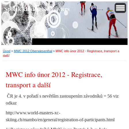
Spolek klasiků Skimasters
Úvod
»
MWC 2012 Oberwiesenthal
»
MWC info únor 2012 - Registrace, transport a
další
MWC info únor 2012 - Registrace,
transport a další
ČR je 4. v pořadí s nevětším zastoupením závodníků = 56 viz
odkaz
http://www.world-masters-xc-
skiing.ch/mambo/en/general/registration-of-participants.html