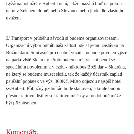
Lyžárna bohužel v Hubertu není, takže mazání buď na pokoji
nebo v Zeleném domě, nebo Slovance nebo jinde dle vlastního
uvážení.
3/ Transport v průběhu závodů si budeme organizovat sami.
Organizační výbor odmítl naši žádost udělat jednu zastávku na
Božím daru. Současně pro osobní vozidla nebude povolen vjezd
na parkoviště Skiarény. Proto budeme mít vlastní pendl se
speciálním povolením k vjezdu - mikrobus Boží dar – Skiaréna,
na který se budeme muset složit, tak že každý účastník zaplatí
paušální poplatek ve výši 300Kč. Místo odjezdu nejspíš hotel
sv.Hubert. Přibližný jízdní řád bude stanoven, jakmile budou
přesné startovní listiny se startovními časy a po dohodě může
být přizpůsoben
Komentáře