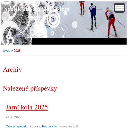
Spolek klasiků Skimasters
Úvod
»
2025
Archiv
Nalezené příspěvky
Jarní kola 2025
22. 2. 2025
Celý příspěvek
|
Rubrika:
Různé info
|
Komentářů:
0